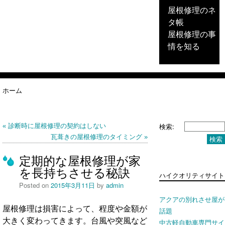
屋根修理のネ
タ帳
屋根修理の事
情を知る
ホーム
検索:
診断時に屋根修理の契約はしない
瓦葺きの屋根修理のタイミング
定期的な屋根修理が家
を長持ちさせる秘訣
ハイクオリティサイト
Posted on
2015年3月11日
by
admin
アクアの別れさせ屋が
屋根修理は損害によって、程度や金額が
話題
大きく変わってきます。台風や突風など
中古軽自動車専門サイ