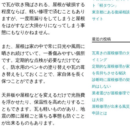
で瓦が吹き飛ばされる、屋根が破損する
ト「軽タウン」
東京都にある復縁相談
程度ならば、軽い修理で済むこともあり
サイト
ますが、一度雨漏りをしてしまうと屋根
をはがすなど大掛かりになってしまう事
態にもなりかねません。
最近の投稿
また、屋根は家の中で常に日光や風雨に
瓦葺きの屋根修理のタ
晒され続けていて、一番傷みやすい個所
イミング
です。定期的な点検が必要なだけでな
定期的な屋根修理が家
く、防水用のペンキの塗り替えや瓦の葺
を長持ちさせる秘訣
き替えをしておくことで、家自体を長く
診断時に屋根修理の契
保つことができます。
約はしない
業者選びが屋根修理で
天井板や屋根などを変えるだけで光熱費
は大切
を浮かせたり、保温性を高めたりするこ
屋根修理が出来る風災
ともできます。瓦も軽いものがあり、地
申請とは
震の際に屋根ごと落ちる事態も防ぐこと
が出来るものもあります。