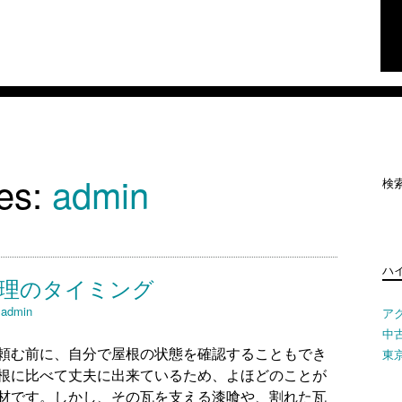
ves:
admin
検索
ハ
修理のタイミング
y
admin
ア
中
東
頼む前に、自分で屋根の状態を確認することもでき
根に比べて丈夫に出来ているため、よほどのことが
材です。しかし、その瓦を支える漆喰や、割れた瓦