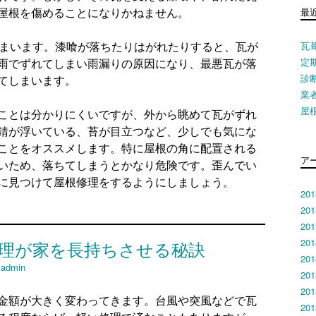
最
屋根を傷めることになりかねません。
瓦
しまいます。漆喰が落ちたりはがれたりすると、瓦が
定
雨でずれてしまい雨漏りの原因になり、最悪瓦が落
診
てしまいます。
業
屋
ことは分かりにくいですが、外から眺めて瓦がずれ
錆が浮いている、苔が目立つなど、少しでも気にな
ことをオススメします。特に屋根の角に配置される
ア
いため、落ちてしまうとかなり危険です。歪んでい
に見つけて屋根修理をするようにしましょう。
20
20
20
20
理が家を長持ちさせる秘訣
20
y
admin
20
20
金額が大きく変わってきます。台風や突風などで瓦
20