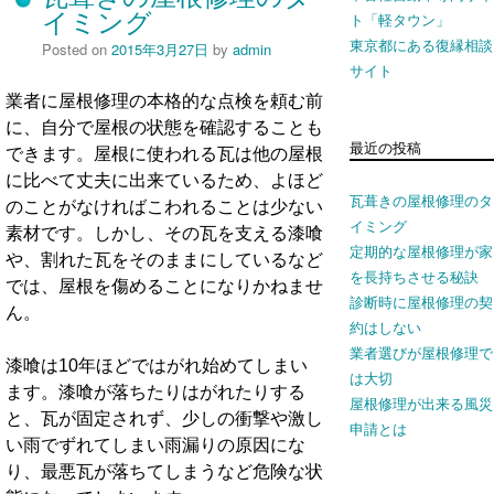
イミング
ト「軽タウン」
東京都にある復縁相談
Posted on
2015年3月27日
by
admin
サイト
業者に屋根修理の本格的な点検を頼む前
に、自分で屋根の状態を確認することも
最近の投稿
できます。屋根に使われる瓦は他の屋根
に比べて丈夫に出来ているため、よほど
瓦葺きの屋根修理のタ
のことがなければこわれることは少ない
イミング
素材です。しかし、その瓦を支える漆喰
定期的な屋根修理が家
や、割れた瓦をそのままにしているなど
を長持ちさせる秘訣
では、屋根を傷めることになりかねませ
診断時に屋根修理の契
ん。
約はしない
業者選びが屋根修理で
漆喰は10年ほどではがれ始めてしまい
は大切
ます。漆喰が落ちたりはがれたりする
屋根修理が出来る風災
と、瓦が固定されず、少しの衝撃や激し
申請とは
い雨でずれてしまい雨漏りの原因にな
り、最悪瓦が落ちてしまうなど危険な状